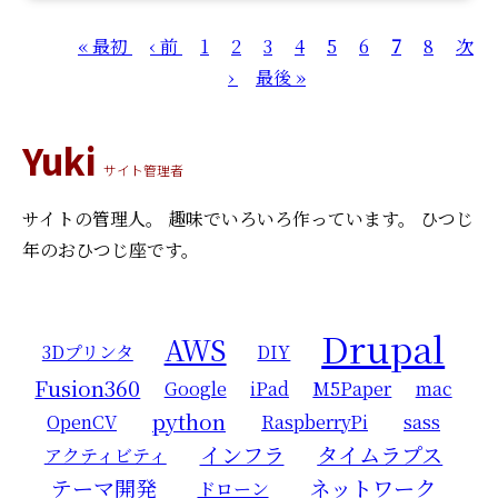
ペ
先
« 最初
前
‹ 前
ペ
1
ペ
2
ペ
3
ペ
4
ペ
5
ペ
6
カ
7
ペ
8
次
次
ー
頭
ペ
ー
›
ー
最
最後 »
ー
ー
ー
ー
レ
ー
ペ
ジ
ペ
ー
ジ
ジ
終
ジ
ジ
ジ
ジ
ン
ジ
ー
送
ー
ジ
ペ
ト
ジ
Yuki
り
ジ
ー
ペ
サイト管理者
ジ
ー
サイトの管理人。
趣味でいろいろ作っています。
ひつじ
ジ
年のおひつじ座です。
Drupal
AWS
3Dプリンタ
DIY
Fusion360
Google
iPad
M5Paper
mac
python
OpenCV
RaspberryPi
sass
インフラ
タイムラプス
アクティビティ
テーマ開発
ネットワーク
ドローン