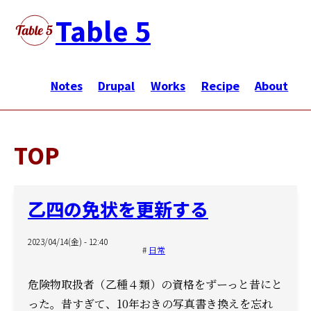
メ
Table 5
イ
ン
メ
コ
イ
Notes
Drupal
Works
Recipe
About
ン
ン
テ
ナ
ン
ビ
ツ
TOP
ゲ
に
ー
移
シ
動
乙四の免状を更新する
ョ
ン
2023/04/14(金) - 12:40
日常
危険物取扱者（乙種４類）の資格をずーっと昔にと
った。
昔すぎて、10年おきの写真書き換えを忘れ