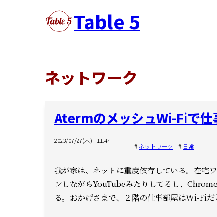
メ
Table 5
イ
ン
コ
ン
ネットワーク
テ
ン
ツ
AtermのメッシュWi-Fi
に
移
2023/07/27(木) - 11:47
動
ネットワーク
日常
我が家は、ネットに重度依存している。
在宅ワ
ンしながらYouTubeみたりしてるし、
Chrom
る。
おかげさまで、２階の仕事部屋はWi-Fi