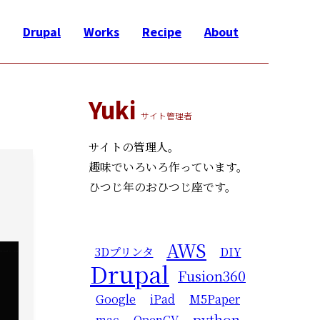
Drupal
Works
Recipe
About
Yuki
サイト管理者
サイトの管理人。
趣味でいろいろ作っています。
ひつじ年のおひつじ座です。
AWS
3Dプリンタ
DIY
Drupal
Fusion360
Google
iPad
M5Paper
python
mac
OpenCV