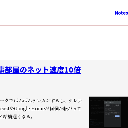
メ
イ
Notes
ン
ナ
ビ
ゲ
ー
シ
で仕事部屋のネット速度10倍
ョ
ン
ークでばんばんテレカンするし、
テレカ
ecastやGoogle Homeが何個か転がって
だと結構遅くなる。