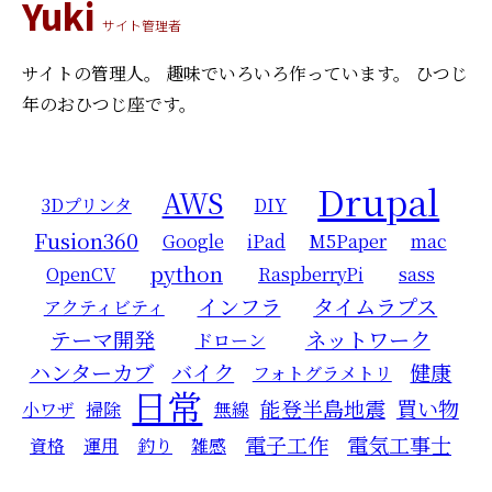
Yuki
サイト管理者
サイトの管理人。
趣味でいろいろ作っています。
ひつじ
年のおひつじ座です。
Drupal
AWS
3Dプリンタ
DIY
Fusion360
Google
iPad
M5Paper
mac
python
OpenCV
RaspberryPi
sass
インフラ
タイムラプス
アクティビティ
テーマ開発
ネットワーク
ドローン
ハンターカブ
バイク
健康
フォトグラメトリ
日常
能登半島地震
買い物
小ワザ
掃除
無線
電子工作
電気工事士
資格
運用
釣り
雑感