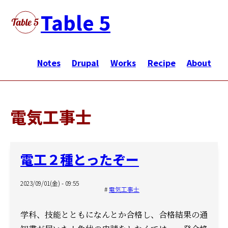
メ
Table 5
イ
ン
メ
コ
イ
Notes
Drupal
Works
Recipe
About
ン
ン
テ
ナ
ン
ビ
ツ
電気工事士
ゲ
に
ー
移
シ
動
電工２種とったぞー
ョ
ン
2023/09/01(金) - 09:55
電気工事士
学科、技能とともになんとか合格し、
合格結果の通