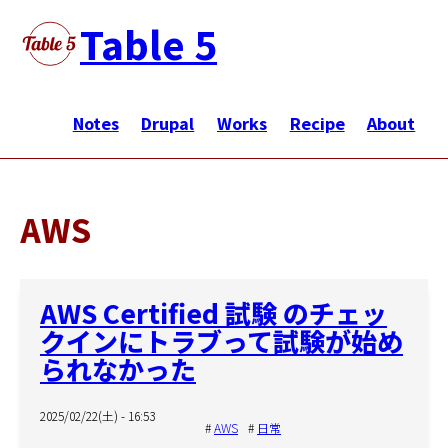
メ
Table 5
イ
ン
メ
コ
イ
Notes
Drupal
Works
Recipe
About
ン
ン
テ
ナ
ン
ビ
ツ
AWS
ゲ
に
ー
移
シ
動
AWS Certified 試験 のチェッ
ョ
クインにトラブって試験が始め
ン
られなかった
2025/02/22(土) - 16:53
AWS
日常