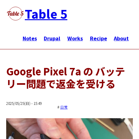
メ
Table 5
イ
ン
メ
コ
イ
Notes
Drupal
Works
Recipe
About
ン
ン
テ
ナ
ン
ビ
ツ
Google Pixel 7a の バッテ
ゲ
に
リー問題で返金を受ける
ー
移
シ
動
ョ
2025/05/25(日) - 15:49
ン
日常