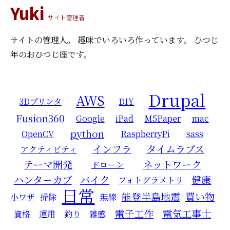
Yuki
サイト管理者
サイトの管理人。
趣味でいろいろ作っています。
ひつじ
年のおひつじ座です。
Drupal
AWS
3Dプリンタ
DIY
Fusion360
Google
iPad
M5Paper
mac
python
OpenCV
RaspberryPi
sass
インフラ
タイムラプス
アクティビティ
テーマ開発
ネットワーク
ドローン
ハンターカブ
バイク
健康
フォトグラメトリ
日常
能登半島地震
買い物
小ワザ
掃除
無線
電子工作
電気工事士
資格
運用
釣り
雑感