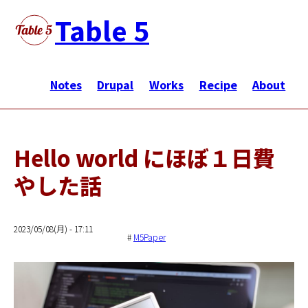
メ
Table 5
イ
ン
メ
コ
イ
Notes
Drupal
Works
Recipe
About
ン
ン
テ
ナ
ン
ビ
ツ
Hello world にほぼ１日費
ゲ
に
やした話
ー
移
シ
動
ョ
2023/05/08(月) - 17:11
ン
M5Paper