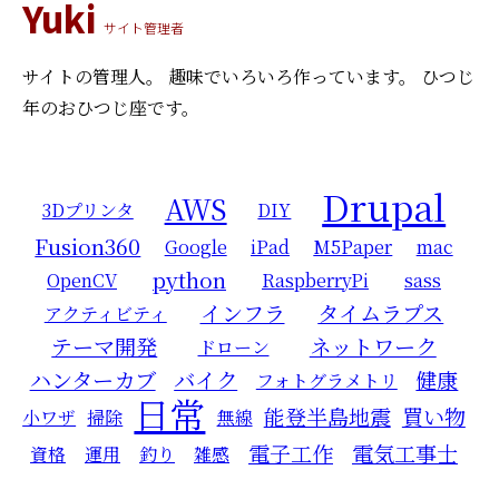
Yuki
サイト管理者
サイトの管理人。
趣味でいろいろ作っています。
ひつじ
年のおひつじ座です。
Drupal
AWS
3Dプリンタ
DIY
Fusion360
Google
iPad
M5Paper
mac
python
OpenCV
RaspberryPi
sass
インフラ
タイムラプス
アクティビティ
テーマ開発
ネットワーク
ドローン
ハンターカブ
バイク
健康
フォトグラメトリ
日常
能登半島地震
買い物
小ワザ
掃除
無線
電子工作
電気工事士
資格
運用
釣り
雑感