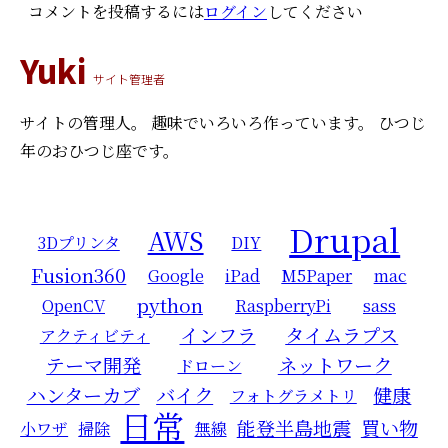
コメントを投稿するには
ログイン
してください
Yuki
サイト管理者
サイトの管理人。
趣味でいろいろ作っています。
ひつじ
年のおひつじ座です。
Drupal
AWS
3Dプリンタ
DIY
Fusion360
Google
iPad
M5Paper
mac
python
OpenCV
RaspberryPi
sass
インフラ
タイムラプス
アクティビティ
テーマ開発
ネットワーク
ドローン
ハンターカブ
バイク
健康
フォトグラメトリ
日常
能登半島地震
買い物
小ワザ
掃除
無線