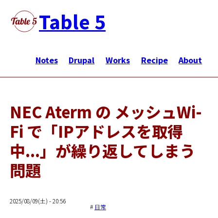
メ
Table 5
イ
ン
メ
コ
イ
Notes
Drupal
Works
Recipe
About
ン
ン
テ
ナ
ン
ビ
ツ
NEC Aterm の メッシュWi-
ゲ
に
Fi で「IPアドレスを取得
ー
移
シ
動
中...」が繰り返してしまう
ョ
問題
ン
2025/08/09(土) - 20:56
日常