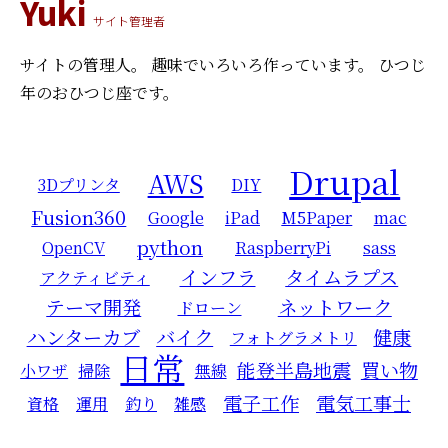
Yuki
サイト管理者
サイトの管理人。
趣味でいろいろ作っています。
ひつじ
年のおひつじ座です。
Drupal
AWS
3Dプリンタ
DIY
Fusion360
Google
iPad
M5Paper
mac
python
OpenCV
RaspberryPi
sass
インフラ
タイムラプス
アクティビティ
テーマ開発
ネットワーク
ドローン
ハンターカブ
バイク
健康
フォトグラメトリ
日常
能登半島地震
買い物
小ワザ
掃除
無線
電子工作
電気工事士
資格
運用
釣り
雑感