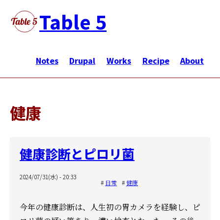
メ
Table 5
イ
ン
メ
コ
イ
Notes
Drupal
Works
Recipe
About
ン
ン
テ
ナ
ン
ビ
ツ
健康
ゲ
に
ー
移
シ
動
健康診断とピロリ菌
ョ
ン
2024/07/31(水) - 20:33
日常
健康
今年の健康診断は、人生初の胃カメラを経験し、ピ