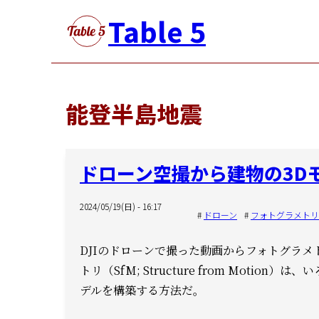
メ
Table 5
イ
ン
コ
ン
能登半島地震
テ
ン
ツ
ドローン空撮から建物の3D
に
移
2024/05/19(日) - 16:17
動
ドローン
フォトグラメトリ
DJIのドローンで撮った動画からフォトグラメ
トリ（SfM; Structure from Motio
デルを構築する方法だ。