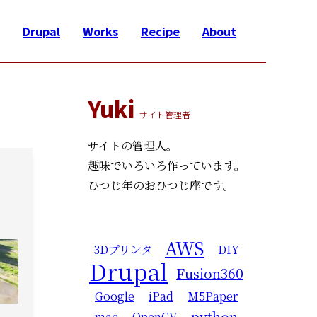
Drupal
Works
Recipe
About
Yuki
サイト管理者
サイトの管理人。
趣味でいろいろ作っています。
ひつじ年のおひつじ座です。
AWS
3Dプリンタ
DIY
Drupal
Fusion360
Google
iPad
M5Paper
python
mac
OpenCV