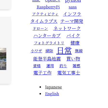
RaspberryPi
sass
インフラ
アクティビティ
タイムラプス
テーマ開発
ネットワーク
ドローン
ハンターカブ
バイク
健康
フォトグラメトリ
日常
小ワザ
掃除
無線
能登半島地震
買い物
資格
運用
釣り
雑感
電子工作
電気工事士
Japanese
English