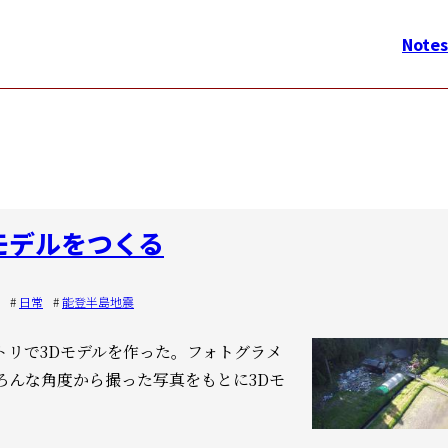
メ
イ
Notes
ン
ナ
ビ
ゲ
ー
シ
モデルをつくる
ョ
ン
日常
能登半島地震
トリで3Dモデルを作った。
フォトグラメ
n）は、いろんな角度から撮った写真をもとに3Dモ