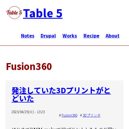
メ
Table 5
イ
ン
メ
コ
イ
Notes
Drupal
Works
Recipe
About
ン
ン
テ
ナ
ン
ビ
ツ
Fusion360
ゲ
に
ー
移
シ
動
発注していた3Dプリントがと
ョ
どいた
ン
2023/04/25(火) - 13:23
Fusion360
3Dプリンタ