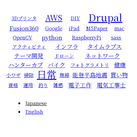
Drupal
AWS
3Dプリンタ
DIY
Fusion360
Google
iPad
M5Paper
mac
python
OpenCV
RaspberryPi
sass
インフラ
タイムラプス
アクティビティ
テーマ開発
ネットワーク
ドローン
ハンターカブ
バイク
健康
フォトグラメトリ
日常
能登半島地震
買い物
小ワザ
掃除
無線
電子工作
電気工事士
資格
運用
釣り
雑感
Japanese
English