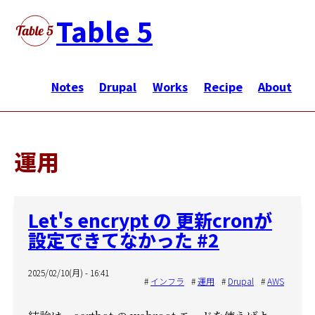
メ
Table 5
イ
ン
メ
コ
イ
Notes
Drupal
Works
Recipe
About
ン
ン
テ
ナ
ン
ビ
ツ
運用
ゲ
に
ー
移
シ
動
Let's encrypt の 更新cronが
ョ
設定できてなかった #2
ン
2025/02/10(月) - 16:41
インフラ
運用
Drupal
AWS