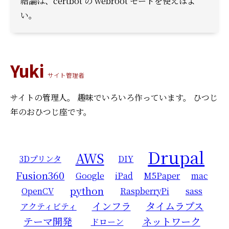
結論は、certbot の webroot モードを使えばよ
い。
Yuki
サイト管理者
サイトの管理人。
趣味でいろいろ作っています。
ひつじ
年のおひつじ座です。
Drupal
AWS
3Dプリンタ
DIY
Fusion360
Google
iPad
M5Paper
mac
python
OpenCV
RaspberryPi
sass
インフラ
タイムラプス
アクティビティ
テーマ開発
ネットワーク
ドローン