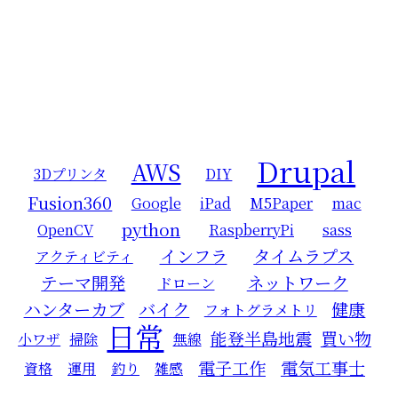
Drupal
AWS
3Dプリンタ
DIY
Fusion360
Google
iPad
M5Paper
mac
python
OpenCV
RaspberryPi
sass
インフラ
タイムラプス
アクティビティ
テーマ開発
ネットワーク
ドローン
ハンターカブ
バイク
健康
フォトグラメトリ
日常
能登半島地震
買い物
小ワザ
掃除
無線
電子工作
電気工事士
資格
運用
釣り
雑感