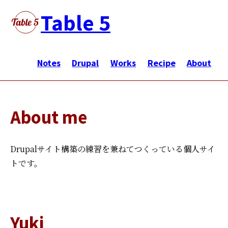
メ
Table 5
イ
ン
メ
コ
イ
Notes
Drupal
Works
Recipe
About
ン
ン
テ
ナ
ン
ビ
ツ
About me
ゲ
に
ー
移
シ
Drupalサイト構築の練習を兼ねてつくっている個人サイ
動
ョ
トです。
ン
Yuki