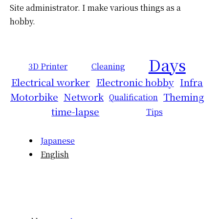
Site administrator.
I make various things as a
hobby.
Days
3D Printer
Cleaning
Electrical worker
Electronic hobby
Infra
Motorbike
Network
Theming
Qualification
time-lapse
Tips
Japanese
English