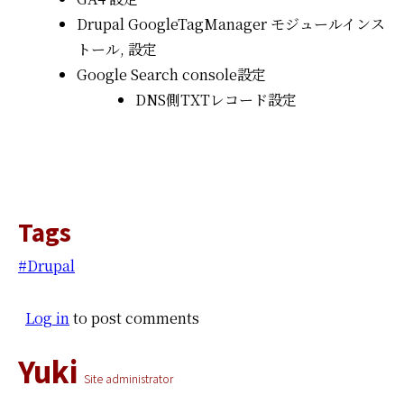
Drupal GoogleTagManager モジュールインス
トール, 設定
Google Search console設定
DNS側TXTレコード設定
Tags
Drupal
Log in
to post comments
Yuki
Site administrator