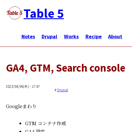
Skip
Table 5
to
main
メ
content
イ
Notes
Drupal
Works
Recipe
About
ン
ナ
ビ
GA4, GTM, Search console
ゲ
ー
シ
2023/04/06(木) - 17:47
Drupal
ョ
ン
Googleまわり
GTM コンテナ作成
GA4 設定