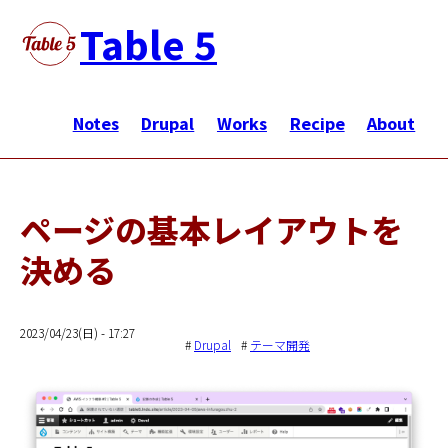
Skip
Table 5
to
main
メ
content
イ
Notes
Drupal
Works
Recipe
About
ン
ナ
ビ
ページの基本レイアウトを
ゲ
決める
ー
シ
ョ
2023/04/23(日) - 17:27
ン
Drupal
テーマ開発