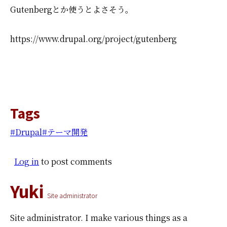
Gutenbergとか使うとよさそう。
https://www.drupal.org/project/gutenberg
Tags
Drupal
テーマ開発
Log in
to post comments
Yuki
Site administrator
Site administrator.
I make various things as a